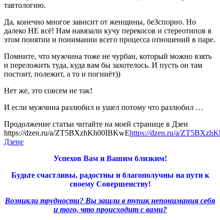
тавтологию.
Да, конечно многое зависит от женщины, беЗспорно. Но
далеко НЕ всё! Нам навязали кучу перекосов и стереотипов в
этом понятии и понимании всего процесса отношений в паре.
Помните, что мужчина тоже не чурбан, который можно взять
и переложить туда, куда вам бы захотелось. И пусть он там
постоит, полежит, а то и погниёт))
Нет же, это совсем не так!
И если мужчина разлюбил и ушел потому что разлюбил …
Продолжение статьи читайте на моей странице в Дзен
https://dzen.ru/a/ZT5BXzhKh00IBKwE
https://dzen.ru/a/ZT5BXz
Дзене
Успехов Вам и Вашим близким!
Будьте счастливы, радостны и благополучны на пути к
своему Совершенству!
Возникли трудности? Вы зашли в тупик непонимания себя
и того, что происходит с вами?