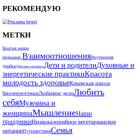
РЕКОМЕНДУЮ
МЕТКИ
Братья наши
Взаимоотношения
меньшие.
Внутренняя
Дети и родители
Духовные и
улыбка
Действие пирамид
Красота
энергетические практики
молодость здоровье
Крымская школа
Любить
биоэнергетики
Любимое дело
себя
Мужчина и
Мышление
женщина
Наши
праздники
Низкокалорийное вегетарианское
Семья
питание
Путешествия