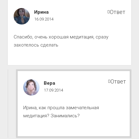
Путь
Ответ
Ирина
к
16.09.2014
совершенству
комментарии
Спасибо, очень хорошая медитация, сразу
захотелось сделать
Ответ
Путь
Вера
к
17.09.2014
совершенству
комментарии
Ирина, как прошла замечательная
медитация? Занимались?