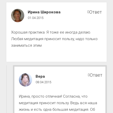
Путь
Ответ
Ирина Широкова
к
01.04.2015
совершенству
комментарии
Хорошая практика. Я тоже ее иногда делаю.
Любая медитация приносит пользу, надо только
заниматься этим.
Ответ
Путь
Вера
к
08.04.2015
совершенству
комментарии
Ирина, просто отличная! Согласна, что
медитация приносит пользу. Ведь вся наша
жизнь и есть одна большая медитация. Об