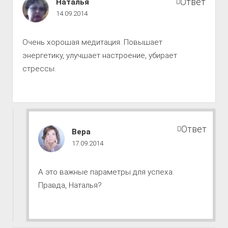
Путь
Ответ
Наталья
к
14.09.2014
совершенству
комментарии
Очень хорошая медитация. Повышает
энергетику, улучшает настроение, убирает
стрессы.
Ответ
Путь
Вера
к
17.09.2014
совершенству
комментарии
А это важные параметры для успеха.
Правда, Наталья?