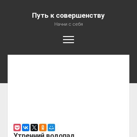
Путь к совершенству
Начни с себя
Консультация психолога
Аудиокурс «7 шагов на пути к Совершенству»
О Блоге
Об Авторе
Карта сайта
Утренний водопад