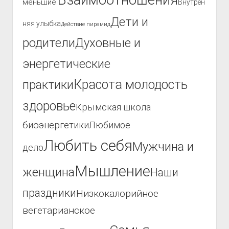
меньшие.
Внутрен
Дети и
няя улыбка
Действие пирамид
родители
Духовные и
энергетические
Красота молодость
практики
здоровье
Крымская школа
биоэнергетики
Любимое
Любить себя
Мужчина и
дело
Мышление
женщина
Наши
праздники
Низкокалорийное
вегетарианское