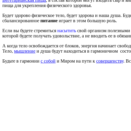
Вегетарианская пища
, в состав которой могут входить сыр и яй
пища для укрепления физического здоровья.
Будет здорово физическое тело, будет здорова и наша душа. Буд
сбалансированное
питание
играет в этом большую роль.
Если вы будете стремиться
насытить
свой организм полезными в
которой будете получать удовольствие, а не вводить ее в обяза
А когда тело освобождается от блоков, энергия начинает свобод
Тело,
мышление
и душа будут находиться в гармоничном состо
Будьте в гармонии
с собой
и Миром на пути к
совершенству
. В