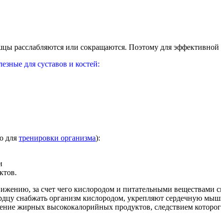
шцы расслабляются или сокращаются. Поэтому для эффективной
зные для суставов и костей:
о для
тренировки организма
):
и
ктов.
вижению, за счет чего кислородом и питательными веществами с
дцу снабжать организм кислородом, укрепляют сердечную мышцу,
ление жирных высококалорийных продуктов, следствием которог