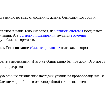
ственную во всех отношениях жизнь, благодаря которой и
авляют в наше тело кислород, из
нервной системы
поступают
ю пищи. А в
органах пищеварения
трудятся
гормоны
,
у и баланс гормонов.
ужи. Если
питание
сбалансированное
(или как говорят –
быть умеренными. И это не обязательно бег трусцой. Это могут
и процедурами.
а умеренные физические нагрузки улучшают кровообращение, за
ребление жирной и высококалорийной пищи значительно