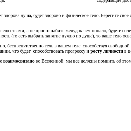
ца,
содержащие дост
ет здорова душа, будет здорово и физическое тело. Берегите сво
еществами, а не просто набить желудок чем попало, будете соч
нность (то есть выбрать занятие нужно по душе), то ваше тело о
но, беспрепятственно течь в вашем теле, способствуя свободной 
янии, что будет способствовать прогрессу и
росту
личности
в ц
се
взаимосвязано
во Вселенной, мы все должны помнить об это