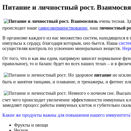
Питание и личностный рост. Взаимосвя
Взаимосвязь
очень тесная. З
происходит наше
самосовершенствование
, наш
личностный р
В организме каждого из нас множество систем, находящихся в
импульсы к сердцу, благодаря которым, оно бьется. Наша
систе
осуществляя контроль по усвоению минеральных веществ.
Нер
От того, что и как мы едим, напрямую зависит нормальное фун
правильное), то и баланс будет во всех наших телах – и в физич
Но здоровое
питание
не исключ
быть и занятия танцами, и плавание, и тренажеры, и фитнес 
Немного о ночном сне. Высыпа
счет чего происходит увеличение эффективности иммунных кл
замедляет процесс работы иммунных клеток и губительно сказ
Какие же продукты важны для повышения нашего иммунитета
Фрукты и овощи
Чеснок