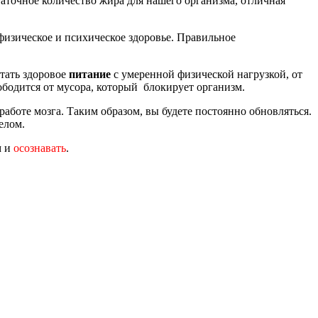
аточное количество жира для нашего организма, отличная
е физическое и психическое здоровье. Правильное
етать здоровое
питание
с умеренной физической нагрузкой, от
свободится от мусора, который блокирует организм.
работе мозга. Таким образом, вы будете постоянно обновляться.
елом.
м и
осознавать
.