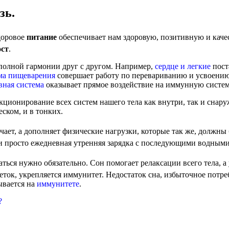
зь.
доровое
питание
обеспечивает нам здоровую, позитивную и каче
ост
.
 полной гармонии друг с другом. Например,
сердце и легкие
пост
ма пищеварения
совершает работу по перевариванию и усвоени
вная система
оказывает прямое воздействие на иммунную систем
кционирование всех систем нашего тела как внутри, так и снар
еском, и в тонких.
ает, а дополняет физические нагрузки, которые так же, должны 
или просто ежедневная утренняя зарядка с последующими водным
ться нужно обязательно. Сон помогает релаксации всего тела, 
еток, укрепляется иммунитет. Недостаток сна, избыточное пот
ывается на
иммунитете
.
?