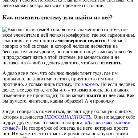
легко может возвращаться в прежнее состояние.
Как изменить систему или выйти из неё?
Я говорю не о слаженной системе, где
всем элементам в ней легко и комфортно, где все гармоничны,
счастливы и неустанно
самосовершенствуются
. Сейчас я
говорю о той системе, в которой человек несчастен на
бессознательном уровне, но постоянно ищет выгоду для себя
и продолжает жить в этой системе, не меняясь сам и не
пытаясь что – либо сделать для того, чтобы её
изменить.
А дело все в том, что обычно людей тянет туда, где им
привычно, не зависимо от того, приятно это им или
противно, а только лишь потому, что
знакомо
. Но если человек
делает все для того, чтобы что – то изменилось, но никаких
изменений не происходит, то он может
выйти из неё
сам. Как
вы думаете, читатели, каким образом? А я продолжу.
Люди, собираясь пожениться, делают одну большую ошибку,
которая называется
НЕОСОЗНАННОСТЬ
. Они не задают себе
и друг другу самого важного вопроса:
«Для чего мы создаем
семью?»
Не говоря уже об ответах на него, которых просто
нет. Им кажется, что страсть и романтика останутся с ними