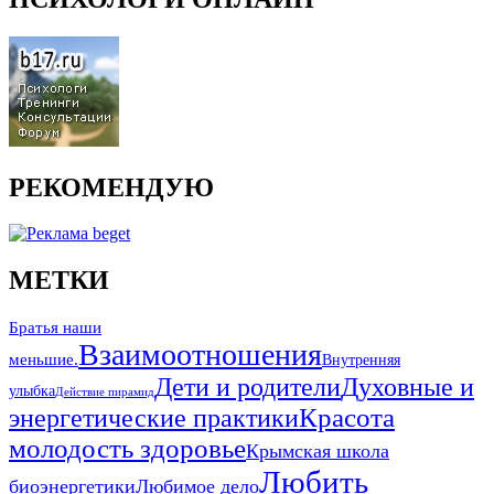
РЕКОМЕНДУЮ
МЕТКИ
Братья наши
Взаимоотношения
меньшие.
Внутренняя
Дети и родители
Духовные и
улыбка
Действие пирамид
Красота
энергетические практики
молодость здоровье
Крымская школа
Любить
биоэнергетики
Любимое дело