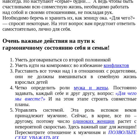
навсегда. Но наступают «серые» будни… А ведь чтобы быть
счастливыми всю совместную жизнь, необходимо работать
над собой и своими отношениями, не покладая рук.
Необходимо беречь и хранить их, как зеницу ока. «Для чего?»
— спросят некоторые. На этот вопрос вам предстоит ответить
самостоятельно, лично для себя.
Очень важные действия на пути к
гармоничному состоянию себя и семьи!
Уметь договариваться со второй половинкой
Уметь идти на компромисс во избежание
конфликтов
Расставить все точки над i в отношениях с родителями,
они не должны вмешиваться в семейную жизнь
взрослых детей
Четко определить роли
мужа и жены
. Постоянно
задавать, каждый себе и друг другу, вопрос:
«Для чего
мы вместе?»
И на этом этапе строить совместные
планы.
Управлять системой. Эта роль испокон веков
принадлежит мужчине. Сейчас, в корне, все по –
другому, поэтому число
одиноких женщин
растет с
невероятной скоростью. Здесь важный шаг для женщин!
Пересмотрите отношение к мужчинам и
ПОЗВОЛЬТЕ
СЕБЕ УВАЖАТЬ ИХ
.