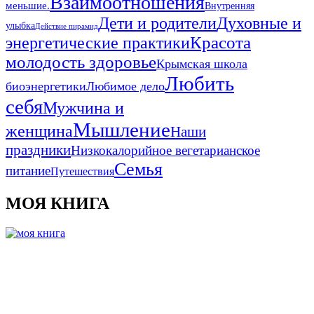
Взаимоотношения
меньшие.
Внутренняя
Дети и родители
Духовные и
улыбка
Действие пирамид
Красота
энергетические практики
молодость здоровье
Крымская школа
Любить
биоэнергетики
Любимое дело
себя
Мужчина и
Мышление
женщина
Наши
праздники
Низкокалорийное вегетарианское
Семья
питание
Путешествия
МОЯ КНИГА