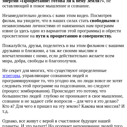
энергии
«Процветание: готова ли к нему Земля?»
, не
оставляющий в покое мышление и сознание.
Незамедлительно делюсь с вами этим видео. Посмотрев
фильм, вы увидите, что в наших силах стать
свободными
и
независимыми личностями от навязанных нам программ
извне (а здесь один из вариантов этой программы) и обрести
просветление на
пути к процветанию и совершенству.
Пожалуйста, друзья, поделитесь и вы этим фильмом с вашими
друзьями и близкими, а так же своими мыслям и
впечатлениями с ними, если действительно желаете всем
мира, добра, свободы и благополучия.
Не секрет для многих, что существуют определенные
эгрегоры
, управляющие сознанием людей и
программирующие то, что угодно им, но люди вовсе не хотят
следовать этой программе на подсознании, но следуют
(процесс зомбирования). Происходит это потому, что
большинство людей глубоко не проникают в свое мышление,
сознание и не задают себе вопросов – для чего я это делаю?
Кто я? Для чего я пришел на эту землю? Какова моя миссия? И
т.д.
Однако, все живут с верой в счастливое будущее нашей
планеты. И это радует! Но огорчает непонимание людей того,