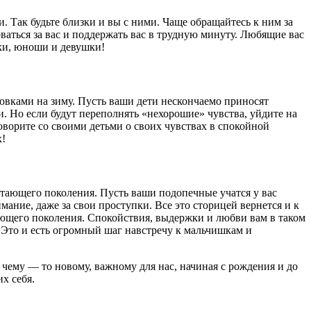
. Так будьте близки и вы с ними. Чаще обращайтесь к ним за
аться за вас и поддержать вас в трудную минуту. Любящие вас
чки, юноши и девушки!
товками на зиму. Пусть ваши дети нескончаемо приносят
и. Но если будут переполнять «нехорошие» чувства, уйдите на
говорите со своими детьми о своих чувствах в спокойной
х!
стающего поколения. Пусть ваши подопечные учатся у вас
ание, даже за свои проступки. Все это сторицей вернется и к
ющего поколения. Спокойствия, выдержки и любви вам в таком
 Это и есть огромный шаг навстречу к мальчишкам и
ему — то новому, важному для нас, начиная с рождения и до
х себя.