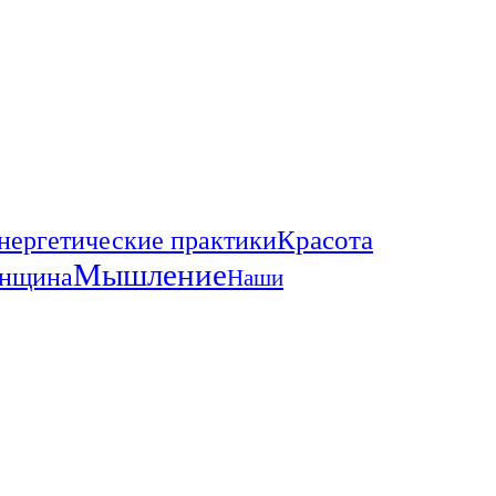
Красота
нергетические практики
Мышление
енщина
Наши