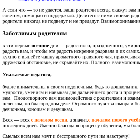
А если что — то не удается, ваши родители всегда окажут вам 
советом, помощью и поддержкой. Делитесь с ними своими радос
родители никогда не подведут и не предадут. Взаимопонимани
Заботливым родителям
в эти первые
осенние
дни — радостного, праздничного, умиротв
радость вам, и чтобы эта радость искренне радовала и их сами
кухню и выпейте чашку ароматного травяного чая, прикусывая ш
дружеской обстановке, не скрывайте их. Полного взаимопони
Уважаемые педагоги,
будьте внимательны к своим подопечным, будь то дошкольник, 
мудрости, умениям и навыкам для дальнейшего роста и процвета
вам. Плодотворного вам взаимодействия с родителями и взаи
нелегком, но благородном деле. Огромного чувства юмора и б
девчонкам, юношам и девушкам.
Всех — всех
с началом осени
, а значит,
с началом нового учеб
последних дней. Именно благодаря процессу обучения, мы боль
Смелых всем нам мечт и бесстрашного пути им навстречу!