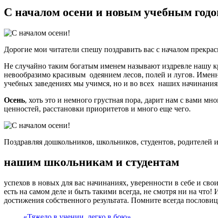
С началом осени и новым учебным годо
Дорогие мои читатели спешу поздравить вас с началом прекрас
Не случайно таким богатым именем называют издревле нашу к
невообразимо красивым одеянием лесов, полей и лугов. Имен
учебных заведениях мы учимся, но и во всех наших начинания
Осень
, хоть это и немного грустная пора, дарит нам с вами м
ценностей, расстановки приоритетов и много еще чего.
Поздравляя дошкольников, школьников, студентов, родителей и
нашим школьникам и студентам
успехов в новых для вас начинаниях, уверенности в себе и сво
есть на самом деле и быть такими всегда, не смотря ни на что!
достижения собственного результата. Помните всегда пословиц
«Тяжело в учении, легко в бою».