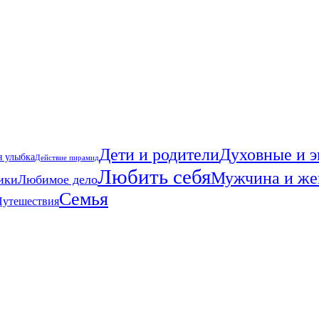
Дети и родители
Духовные и э
я улыбка
Действие пирамид
Любить себя
Мужчина и ж
ики
Любимое дело
Семья
Путешествия