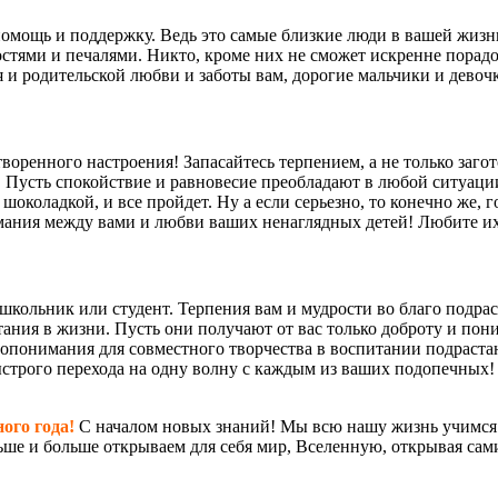
помощь и поддержку. Ведь это самые близкие люди в вашей жизни
тями и печалями. Никто, кроме них не сможет искренне порадов
я и родительской любви и заботы вам, дорогие мальчики и дево
оренного настроения! Запасайтесь терпением, а не только заго
х. Пусть спокойствие и равновесие преобладают в любой ситуаци
околадкой, и все пройдет. Ну а если серьезно, то конечно же, 
мания между вами и любви ваших ненаглядных детей! Любите и
школьник или студент. Терпения вам и мудрости во благо подра
ния в жизни. Пусть они получают от вас только доброту и поним
мопонимания для совместного творчества в воспитании подраста
ыстрого перехода на одну волну с каждым из ваших подопечных!
ного года!
С началом новых знаний! Мы всю нашу жизнь учимся ч
ше и больше открываем для себя мир, Вселенную, открывая сами