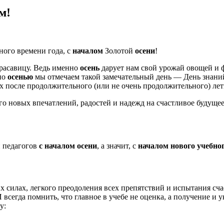
м!
ного времени года, с
началом
Золотой
осени
!
расавицу. Ведь именно
осень
дарует нам свой урожай овощей и
но
осенью
мы отмечаем такой замечательный день — День знаний.
х после продолжительного (или не очень продолжительного) лет
ного новых впечатлений, радостей и надежд на счастливое будущее
 педагогов
с началом осени
, а значит, с
началом нового учебног
их силах, легкого преодоления всех препятствий и испытания сча
 И всегда помнить, что главное в учебе не оценка, а получение и
у: