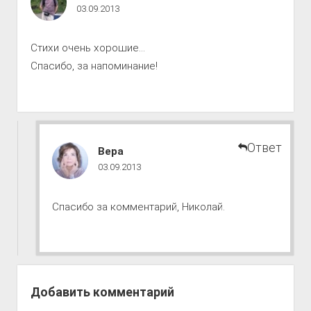
к
03.09.2013
совершенству
комментарии
Стихи очень хорошие…
Спасибо, за напоминание!
Ответ
Путь
Вера
к
03.09.2013
совершенству
комментарии
Спасибо за комментарий, Николай.
Добавить комментарий