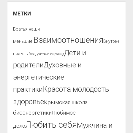
МЕТКИ
Братья наши
Взаимоотношения
меньшие.
Внутрен
Дети и
няя улыбка
Действие пирамид
родители
Духовные и
энергетические
Красота молодость
практики
здоровье
Крымская школа
биоэнергетики
Любимое
Любить себя
Мужчина и
дело