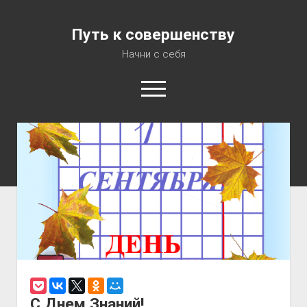
Путь к совершенству
Начни с себя
Консультация психолога
Аудиокурс «7 шагов на пути к Совершенству»
О Блоге
Об Авторе
Карта сайта
С Днем Знаний!