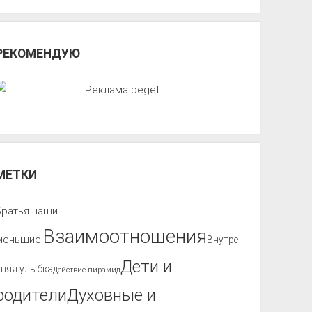
РЕКОМЕНДУЮ
МЕТКИ
Братья наши
Взаимоотношения
меньшие.
Внутре
Дети и
нняя улыбка
Действие пирамид
родители
Духовные и