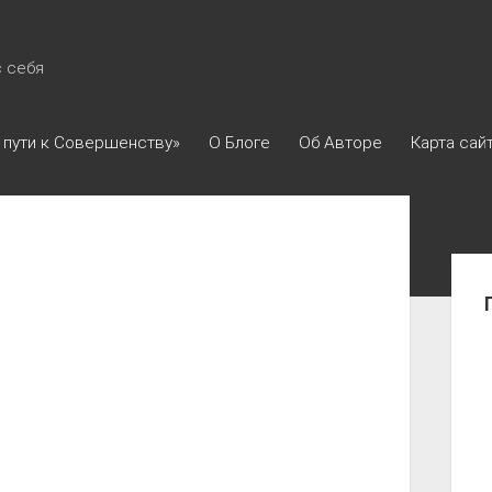
с себя
 пути к Совершенству»
О Блоге
Об Авторе
Карта сай