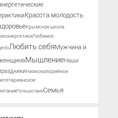
энергетические
Красота молодость
практики
здоровье
Крымская школа
биоэнергетики
Любимое
Любить себя
Мужчина и
дело
Мышление
женщина
Наши
праздники
Низкокалорийное
вегетарианское
Семья
питание
Путешествия