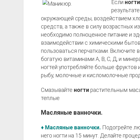
Если
ногти
результате
окружающей среды, воздействием хло
средств, а также в силу возрастных и
необходимо полноценное питание и зд
взаимодействии с химическими быто
пользоваться перчатками. Включите в
богатую витаминами А, В, С, Д, и мине
ногтей употребляйте больше фруктов и
рыбу, молочные и кисломолочные про
Смазывайте
ногти
растительным масл
теплые
Масляные ванночки.
♦ Масляные ванночки.
Подогрейте л
него ногти на 15 минут. Делайте проце