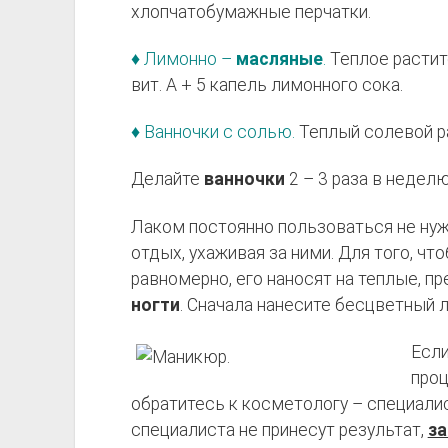
хлопчатобумажные перчатки.
♦ Лимонно –
масляные
.
Теплое расти
вит. А + 5 капель лимонного сока.
♦ Ванночки с солью.
Теплый солевой рас
Делайте
ванночки
2 – 3 раза в неделю
Лаком постоянно пользоваться не нужн
отдых, ухаживая за ними. Для того, чт
равномерно, его наносят на теплые, пр
ногти
. Сначала нанесите бесцветный л
Есл
проц
обратитесь к косметологу – специалис
специалиста не принесут результат,
за