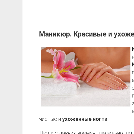
Маникюр. Красивые и ухоже
чистые и
ухоженные ногти
.
Люди с давних времен тщательно де