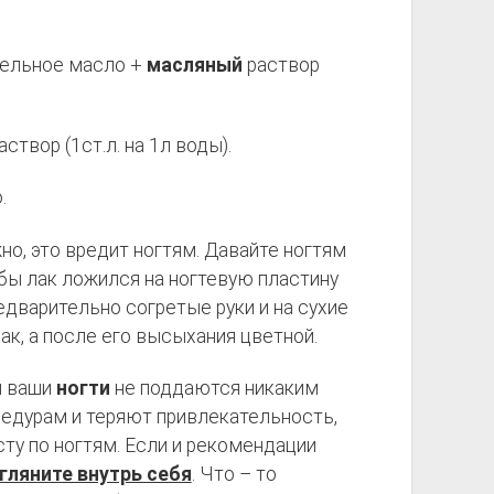
тельное масло +
масляный
раствор
твор (1ст.л. на 1л воды).
.
о, это вредит ногтям. Давайте ногтям
обы лак ложился на ногтевую пластину
едварительно согретые руки и на сухие
ак, а после его высыхания цветной.
и ваши
ногти
не поддаются никаким
едурам и теряют привлекательность,
ту по ногтям. Если и рекомендации
гляните внутрь себя
. Что – то