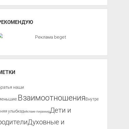
РЕКОМЕНДУЮ
МЕТКИ
Братья наши
Взаимоотношения
меньшие.
Внутре
Дети и
нняя улыбка
Действие пирамид
родители
Духовные и