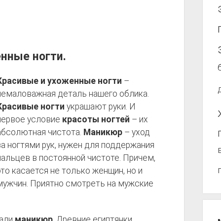
нные ногти.
Красивые и
ухоженные ногти
–
немаловажная деталь нашего облика.
Красивые ногти
украшают руки. И
первое условие
красоты ногтей
– их
абсолютная чистота.
Маникюр
– уход
за ногтями рук, нужен для поддержания
пальцев в постоянной чистоте. Причем,
это касается не только женщин, но и
мужчин. Приятно смотреть на мужские
лали
маникюр
. Древние египтянки,