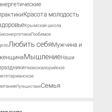
энергетические
Красота молодость
практики
здоровье
Крымская школа
биоэнергетики
Любимое
Любить себя
Мужчина и
дело
Мышление
женщина
Наши
праздники
Низкокалорийное
вегетарианское
Семья
питание
Путешествия