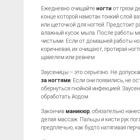
Ежедневно очищайте
ногти
от грязи д
конце которой намотан тонкий слой в
или щеточкой для ногтей. Предстоит р
влажный кусок мыла. После работы м
чистыми. Если от домашней работы ног
коричневая, их очищают, протирая ногт
щавелем или ревнем.
Заусеницы – это серьёзно. Не допуска
за ногтями
. Если они появились, не о
обернуться гнойной инфекцией. Заусе
обработать йодом.
Закончив
маникюр
, обязательно нанес
делая массаж. Пальцы и кисти рук по
предплечью, как будто натягивая перч