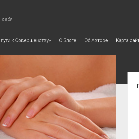
с себя
 пути к Совершенству»
О Блоге
Об Авторе
Карта сай