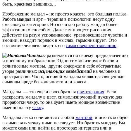
быть, красивая вышивка…
Изображение мандал – не просто красота, это большая польза.
Работа мандал и арт – терапия в психологии несут одну
смысловую категорию. Но я считаю работу мандал более
эффективным способом. Даже сам процесс рисования
действует на разум успокаивающе, уравновешивает чувства и
эмоции, наводит порядок в мыслях, гармонизирует. Это
состояние человека ведет к его
самосовершенствованию
.
Мандалы
различаются по своему предназначению
и внешнему изображению. Одни символизируют богов и
религиозные мотивы, другие содержат в себе абстрактные
узоры различных
исцеляющих воздействий
на человека и
пространство. Часто, основой мандалы являются священные
символы вроде бесконечности или колеса.
Мандалы — это еще и своеобразная
цветотерапия
. Если
раскрасить мандалу в цвет, символизирующий нужную для
проработки чакру, то она будет иметь мощное воздействие
именно на эту
чакру
.
Мандалы легко сочетаются с любой
мантрой
, и искать особую
взаимосвязь между ними не следует. Изобразить мандалу Вы
можете сами или найти на просторах интернета или в