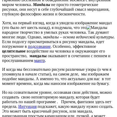
миром человека.
Мандалы
не просто геометрические
рисунки, они несут в себе глубочайший смысл мироздания,
глубокую философию жизни и бесконечности.
Хотя, на первый взгляд, когда я увидела изображение мандал
(это было лет шесть назад), я подумала, что это
народное творчество в умелых руках человека. Так думают
многие люди. Однако,
мандалы – основа ведической культуры
.
Если подолгу присматриваться к рисунку мандалы, идет
погружение в
подсознание
. Особенно, эффективное
целительное
воздействие на человека и окружающее его
пространство,
мандалы
оказывают в сочетании с пением и
прослушиванием
мантр
.
И когда мы бессознательно рисуем различные узоры (о чем я
упомянула в начале статьи), на самом деле, мы изображаем
подобие мандалы. А именно то, что актуально для нас в тот
момент времени, когда мы наносим изображение на бумагу.
Но на сознательном уровне, осознавая свои действия, можно
создавать свою неповторимую мандалу, которая будет
работать по нашей программе . Причем, фантазии здесь нет
предела.
Интуиция
подскажет, какую мандалу нужно создать.
Это может быть красочный рисунок, или мандала,
нарисованная простым карандашом или ручкой, а может