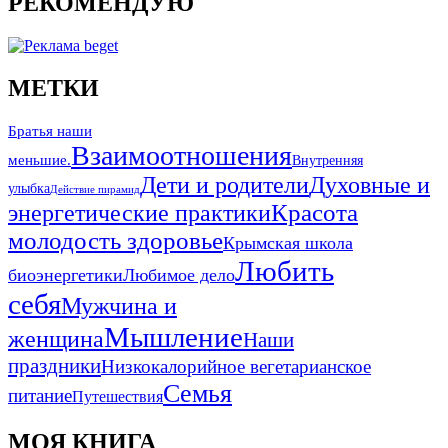
РЕКОМЕНДУЮ
МЕТКИ
Братья наши
Взаимоотношения
меньшие.
Внутренняя
Дети и родители
Духовные и
улыбка
Действие пирамид
Красота
энергетические практики
молодость здоровье
Крымская школа
Любить
биоэнергетики
Любимое дело
себя
Мужчина и
Мышление
женщина
Наши
праздники
Низкокалорийное вегетарианское
Семья
питание
Путешествия
МОЯ КНИГА