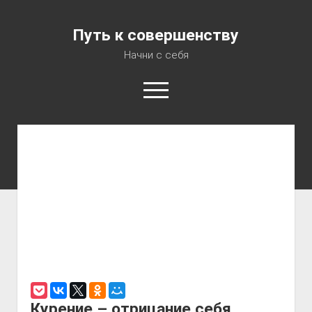
Путь к совершенству
Начни с себя
Консультация психолога
Аудиокурс «7 шагов на пути к Совершенству»
О Блоге
Об Авторе
Карта сайта
Курение – отрицание себя