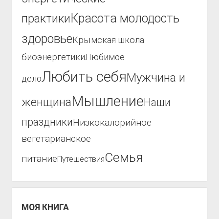
Красота молодость
практики
здоровье
Крымская школа
биоэнергетики
Любимое
Любить себя
Мужчина и
дело
Мышление
женщина
Наши
праздники
Низкокалорийное
вегетарианское
Семья
питание
Путешествия
МОЯ КНИГА