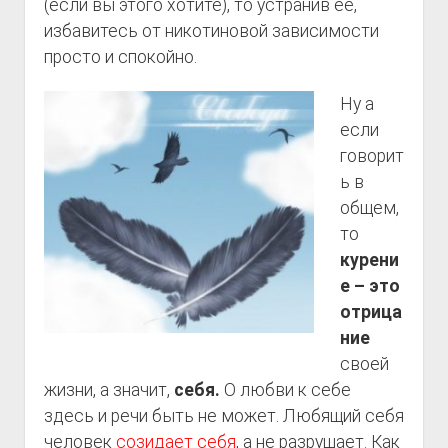
(если вы этого хотите), то устранив ее,
избавитесь от никотиновой зависимости
просто и спокойно.
Ну а
если
говорит
ь в
общем,
то
курени
е – это
отрица
ние
своей
жизни, а значит,
себя.
О любви к себе
здесь и речи быть не может. Любящий себя
человек
созидает себя
, а не разрушает. Как