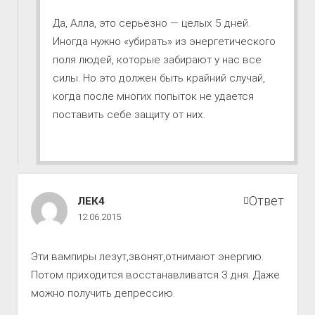
совершенству
комментарии
Да, Алла, это серьёзно — целых 5 дней.
Иногда нужно «убирать» из энергетического
поля людей, которые забирают у нас все
силы. Но это должен быть крайний случай,
когда после многих попыток не удается
поставить себе защиту от них.
Путь
Ответ
ЛЕК4
к
12.06.2015
совершенству
комментарии
Эти вампиры лезут,звонят,отнимают энергию.
Потом приходится восстанавливатся 3 дня. Даже
можно получить депрессию.