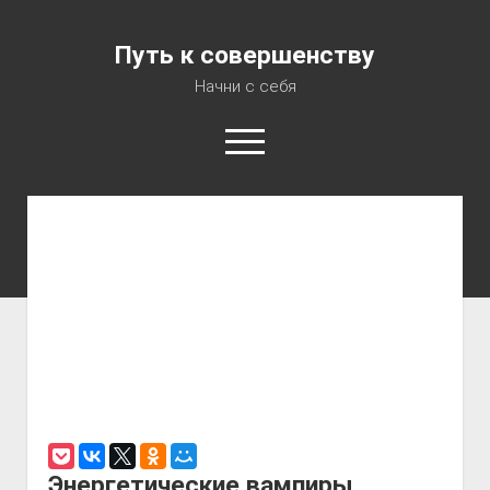
Путь к совершенству
Начни с себя
Консультация психолога
Аудиокурс «7 шагов на пути к Совершенству»
О Блоге
Об Авторе
Карта сайта
Энергетические вампиры