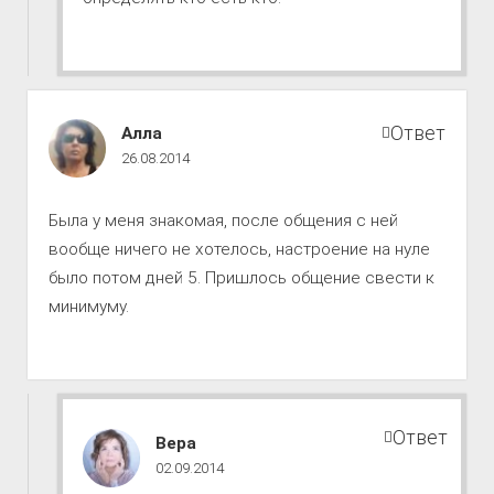
Путь
Ответ
Алла
к
26.08.2014
совершенству
комментарии
Была у меня знакомая, после общения с ней
вообще ничего не хотелось, настроение на нуле
было потом дней 5. Пришлось общение свести к
минимуму.
Ответ
Путь
Вера
к
02.09.2014