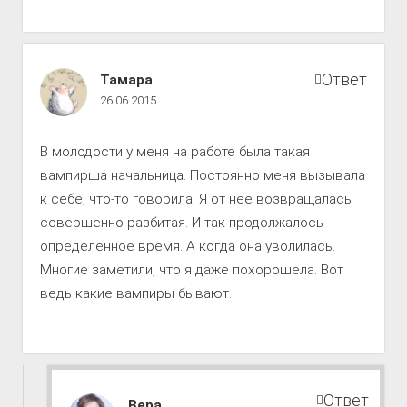
Путь
Ответ
Тамара
к
26.06.2015
совершенству
комментарии
В молодости у меня на работе была такая
вампирша начальница. Постоянно меня вызывала
к себе, что-то говорила. Я от нее возвращалась
совершенно разбитая. И так продолжалось
определенное время. А когда она уволилась.
Многие заметили, что я даже похорошела. Вот
ведь какие вампиры бывают.
Ответ
Путь
Вера