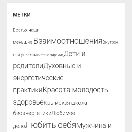
МЕТКИ
Братья наши
Взаимоотношения
меньшие.
Внутрен
Дети и
няя улыбка
Действие пирамид
родители
Духовные и
энергетические
Красота молодость
практики
здоровье
Крымская школа
биоэнергетики
Любимое
Любить себя
Мужчина и
дело