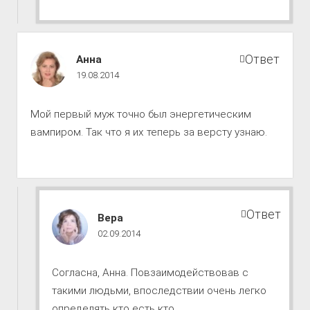
Путь
Ответ
Анна
к
19.08.2014
совершенству
комментарии
Мой первый муж точно был энергетическим
вампиром. Так что я их теперь за версту узнаю.
Ответ
Путь
Вера
к
02.09.2014
совершенству
комментарии
Согласна, Анна. Повзаимодействовав с
такими людьми, впоследствии очень легко
определять кто есть кто.