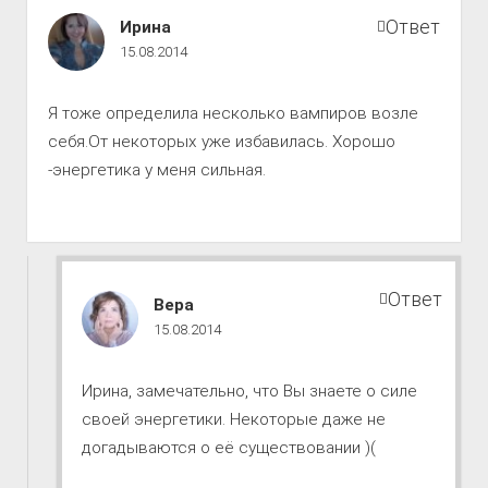
Путь
Ответ
Ирина
к
15.08.2014
совершенству
комментарии
Я тоже определила несколько вампиров возле
себя.От некоторых уже избавилась. Хорошо
-энергетика у меня сильная.
Ответ
Путь
Вера
к
15.08.2014
совершенству
комментарии
Ирина, замечательно, что Вы знаете о силе
своей энергетики. Некоторые даже не
догадываются о её существовании )(