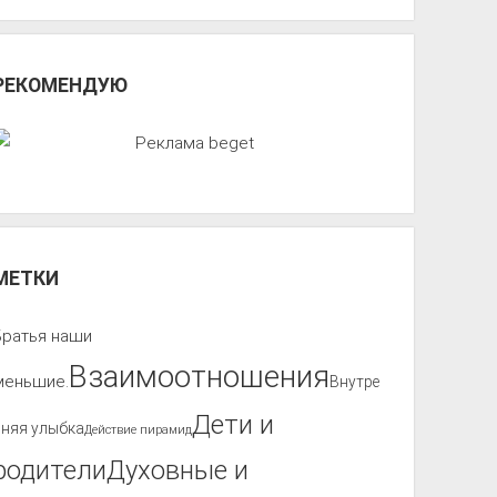
РЕКОМЕНДУЮ
МЕТКИ
Братья наши
Взаимоотношения
меньшие.
Внутре
Дети и
нняя улыбка
Действие пирамид
родители
Духовные и