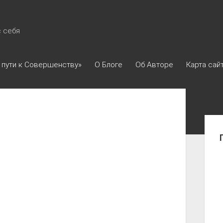
с себя
 пути к Совершенству»
О Блоге
Об Авторе
Карта сай