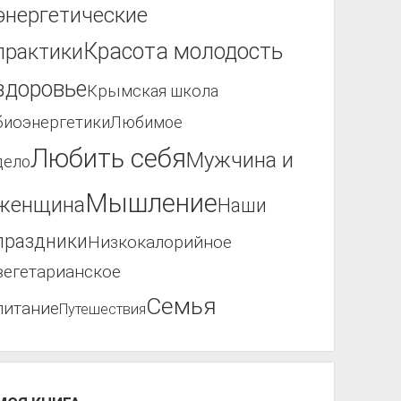
энергетические
Красота молодость
практики
здоровье
Крымская школа
биоэнергетики
Любимое
Любить себя
Мужчина и
дело
Мышление
женщина
Наши
праздники
Низкокалорийное
вегетарианское
Семья
питание
Путешествия