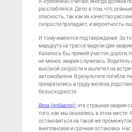
А «гребёнка» считаю, иногда должна п
расслаблялся. Дело в том, что, ровные
опасность, так как их качество рассе
скорости пропадает, и вероятность ош
И тому имеются подтверждения. За то
маршруту на трассе видели две авари
Казалось бы, прямой участок дороги, п
не менее, авария случилась. Водитель
высокой скорости и вылетел на встреч
автомобилем. В результате погибли л
превратились в груду железа, родств
безысходности.
Вера (добавлю):
эта страшная авария с
того, как мы оказались в этом месте.
остановиться на такой же промежуток 
внеплановая и срочная остановка. Нас