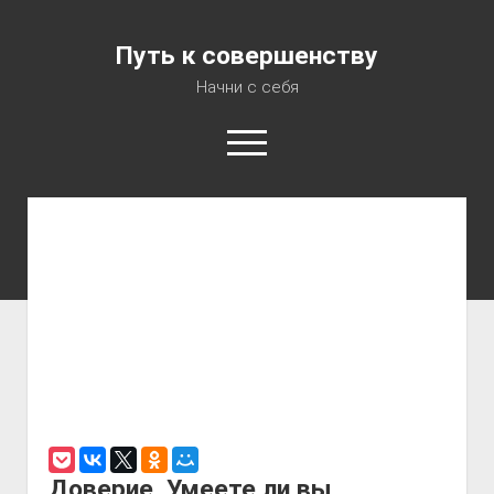
Путь к совершенству
Начни с себя
Консультация психолога
Аудиокурс «7 шагов на пути к Совершенству»
О Блоге
Об Авторе
Карта сайта
Доверие. Умеете ли вы