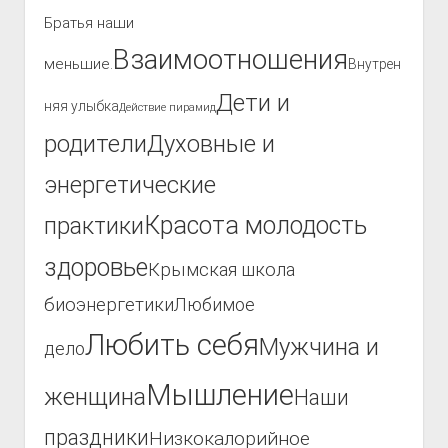
Братья наши
Взаимоотношения
меньшие.
Внутрен
Дети и
няя улыбка
Действие пирамид
родители
Духовные и
энергетические
Красота молодость
практики
здоровье
Крымская школа
биоэнергетики
Любимое
Любить себя
Мужчина и
дело
Мышление
женщина
Наши
праздники
Низкокалорийное